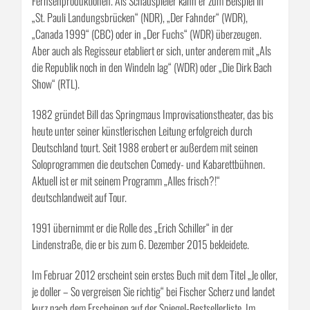
Theater und am Schauspiel Bonn, sowie zahlreiche Film- und
Fernsehproduktionen. Als Schauspieler kann er zum Beispiel in
„St. Pauli Landungsbrücken“ (NDR), „Der Fahnder“ (WDR),
„Canada 1999“ (CBC) oder in „Der Fuchs“ (WDR) überzeugen.
Aber auch als Regisseur etabliert er sich, unter anderem mit „Als
die Republik noch in den Windeln lag“ (WDR) oder „Die Dirk Bach
Show“ (RTL).
1982 gründet Bill das Springmaus Improvisationstheater, das bis
heute unter seiner künstlerischen Leitung erfolgreich durch
Deutschland tourt. Seit 1988 erobert er außerdem mit seinen
Soloprogrammen die deutschen Comedy- und Kabarettbühnen.
Aktuell ist er mit seinem Programm „Alles frisch?!“
deutschlandweit auf Tour.
1991 übernimmt er die Rolle des „Erich Schiller“ in der
Lindenstraße, die er bis zum 6. Dezember 2015 bekleidete.
Im Februar 2012 erscheint sein erstes Buch mit dem Titel „Je oller,