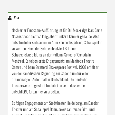
Pressestimme zum Live-Programm
(Deutschland Today)
Vita
Nach einer Pinocchio-Aufführung ist für Bill Mockridge klar: Seine
Nase ist zwar nicht so lang, aber flunkern kann er genauso. Also
entscheidet er sich schon im Alter von sechs Jahren, Schauspieler
zu werden. Nach der Schule absolviert Bill eine
Schauspielausbildung an der National School of Canada in
Montreal. Es folgen erste Engagements am Manitoba Theatre
Centre und beim Stratford Shakespeare Festival. 1968 erhält er
von der kanadischen Regierung ein Stipendium für einen
dreimonatigen Aufenthalt in Deutschland. Die deutsche
Theaterszene begeistert ihn dabei so sehr, dass er sich
entschließt, fortan hier zu arbeiten.
Es folgen Engagements am Stadttheater Heidelberg, am Baseler