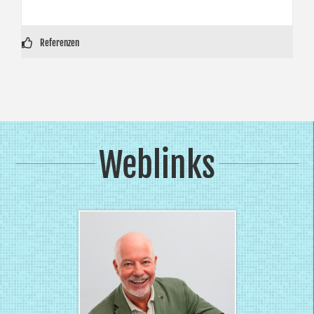
Reihe „Lachgeschichten“ zeigte der WDR ein Portrait der Familie
Mockridge.
Referenzen
Weblinks