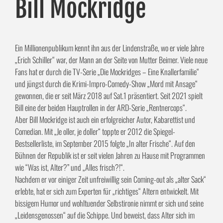
Bill Mockridge
Ein Millionenpublikum kennt ihn aus der Lindenstraße, wo er viele Jahre
„Erich Schiller“ war, der Mann an der Seite von Mutter Beimer. Viele neue
Fans hat er durch die TV-Serie „Die Mockridges – Eine Knallerfamilie“
und jüngst durch die Krimi-Impro-Comedy-Show „Mord mit Ansage“
gewonnen, die er seit März 2018 auf Sat.1 präsentiert. Seit 2021 spielt
Bill eine der beiden Hauptrollen in der ARD-Serie „Rentnercops“.
Aber Bill Mockridge ist auch ein erfolgreicher Autor, Kabarettist und
Comedian. Mit „Je oller, je doller“ toppte er 2012 die Spiegel-
Bestsellerliste, im September 2015 folgte „In alter Frische“. Auf den
Bühnen der Republik ist er seit vielen Jahren zu Hause mit Programmen
wie “Was ist, Alter?” und „Alles frisch?!“.
Nachdem er vor einiger Zeit unfreiwillig sein Coming-out als „alter Sack“
erlebte, hat er sich zum Experten für „richtiges“ Altern entwickelt. Mit