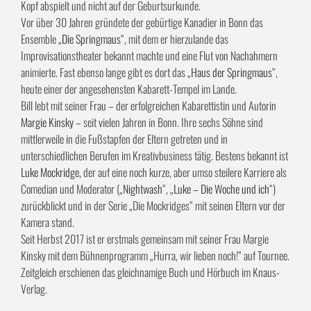
bissigem Humor und wohltuender Selbstironie nimmt er sich und seine
„Leidensgenossen“ auf die Schippe. Und beweist, dass Alter sich im
Kopf abspielt und nicht auf der Geburtsurkunde.
Vor über 30 Jahren gründete der gebürtige Kanadier in Bonn das
Ensemble „
Die Springmaus
“, mit dem er hierzulande das
Improvisationstheater bekannt machte und eine Flut von Nachahmern
animierte. Fast ebenso lange gibt es dort das „
Haus der Springmaus
“,
heute einer der angesehensten Kabarett-Tempel im Lande.
Bill lebt mit seiner Frau – der erfolgreichen Kabarettistin und Autorin
Margie Kinsky
– seit vielen Jahren in Bonn. Ihre sechs Söhne sind
mittlerweile in die Fußstapfen der Eltern getreten und in
unterschiedlichen Berufen im Kreativbusiness tätig. Bestens bekannt ist
Luke Mockridge
, der auf eine noch kurze, aber umso steilere Karriere als
Comedian und Moderator („
Nightwash
“, „
Luke – Die Woche und ich
“)
zurückblickt und in der Serie „Die Mockridges“ mit seinen Eltern vor der
Kamera stand.
Seit Herbst 2017 ist er erstmals gemeinsam mit seiner Frau Margie
Kinsky mit dem Bühnenprogramm „Hurra, wir lieben noch!“ auf Tournee.
Zeitgleich erschienen das gleichnamige Buch und Hörbuch im Knaus-