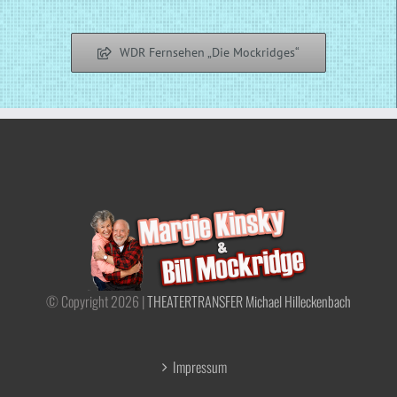
Luke Mockridge
WDR Fernsehen „Die Mockridges“
© Copyright
2026 |
THEATERTRANSFER Michael Hilleckenbach