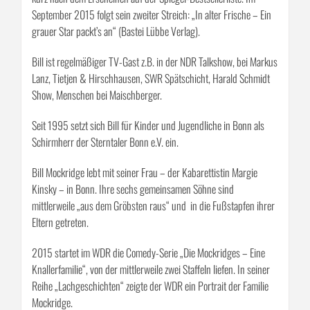
je doller – So vergreisen Sie richtig“ bei Fischer Scherz und landet
kurz nach dem Erscheinen auf der Spiegel-Bestsellerliste. Im
September 2015 folgt sein zweiter Streich: „In alter Frische – Ein
grauer Star packt’s an“ (Bastei Lübbe Verlag).
Bill ist regelmäßiger TV-Gast z.B. in der NDR Talkshow, bei Markus
Lanz, Tietjen & Hirschhausen, SWR Spätschicht, Harald Schmidt
Show, Menschen bei Maischberger.
Seit 1995 setzt sich Bill für Kinder und Jugendliche in Bonn als
Schirmherr der Sterntaler Bonn e.V. ein.
Bill Mockridge lebt mit seiner Frau – der Kabarettistin Margie
Kinsky – in Bonn. Ihre sechs gemeinsamen Söhne sind
mittlerweile „aus dem Gröbsten raus“ und in die Fußstapfen ihrer
Eltern getreten.
2015 startet im WDR die Comedy-Serie „Die Mockridges – Eine
Knallerfamilie“, von der mittlerweile zwei Staffeln liefen. In seiner